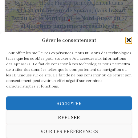
Secteurs : Ile de France, principalement dans
le
93 à 30 min autour de Sevran, dans le Sud-
Est du 95 , le Nord du 94, le Nord-Ouest du 77
et quartiers parisiens accessibles en
transports depuis la ligne du RER B.
Gérer le consentement
Pour offrir les meilleures expériences, nous utilisons des technologies
telles que les cookies pour stocker et/ou accéder aux informations
Téléphone : 0624284353
des appareils. Le fait de consentir à ces technologies nous permettra
de traiter des données telles que le comportement de navigation ou
E-Mail : Contact@elysiadoula.fr
les ID uniques sur ce site. Le fait de ne pas consentir ou de retirer son
consentement peut avoir un effet négatif sur certaines
caractéristiques et fonctions.
ACCEPTER
REFUSER
POLITIQUE DE CONFIDENTIALITÉ
VOIR LES PRÉFÉRENCES
POLITIQUE DE COOKIES (UE)
MENTIONS LÉGALES