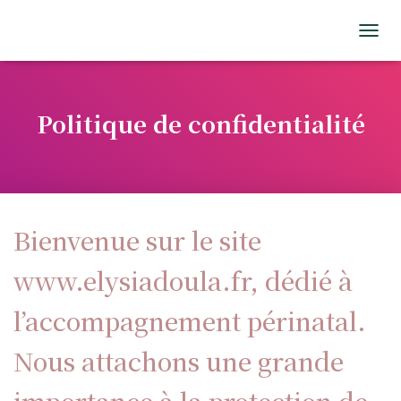
T
O
G
G
L
Politique de confidentialité
E
N
A
V
I
G
Bienvenue sur le site
A
T
I
www.elysiadoula.fr, dédié à
O
N
l’accompagnement périnatal.
Nous attachons une grande