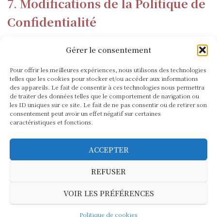
7.
Modifications de la Politique de
Confidentialité
Nous nous réservons le droit de modifier cette
Gérer le consentement
politique de confidentialité pour refléter les
évolutions de nos pratiques ou pour se conformer
Pour offrir les meilleures expériences, nous utilisons des technologies
telles que les cookies pour stocker et/ou accéder aux informations
aux exigences légales. Nous vous invitons à consulter
des appareils. Le fait de consentir à ces technologies nous permettra
cette page régulièrement pour rester informé des
de traiter des données telles que le comportement de navigation ou
mises à jour éventuelles.
les ID uniques sur ce site. Le fait de ne pas consentir ou de retirer son
consentement peut avoir un effet négatif sur certaines
caractéristiques et fonctions.
Dernière mise à jour le 05 novembre 2024
ACCEPTER
REFUSER
POLITIQUE DE CONFIDENTIALITÉ
VOIR LES PRÉFÉRENCES
POLITIQUE DE COOKIES (UE)
MENTIONS LÉGALES
Politique de cookies